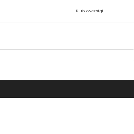
Klub oversigt
Toggle
website
search